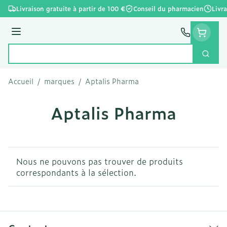
Aller au contenu
Livraison gratuite à partir de 100 €
Conseil du pharmacien
Livr
Menu
Cherc
Rechercher
Accueil
/
marques
/
Aptalis Pharma
Aptalis Pharma
Nous ne pouvons pas trouver de produits
correspondants à la sélection.