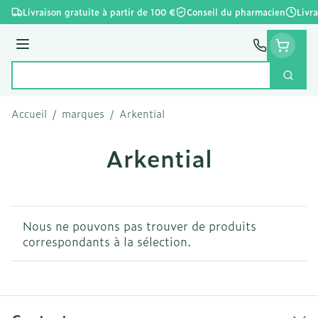
Aller au contenu
Livraison gratuite à partir de 100 €
Conseil du pharmacien
Livr
Menu
Cherc
Rechercher
Accueil
/
marques
/
Arkential
Arkential
Nous ne pouvons pas trouver de produits
correspondants à la sélection.