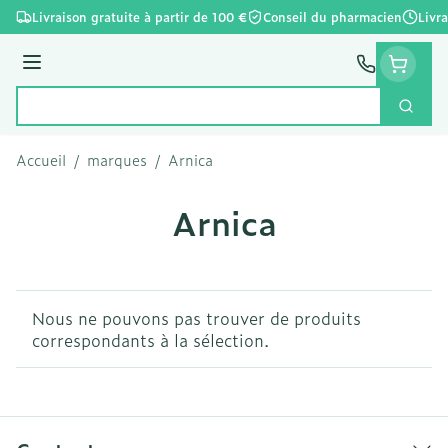
Aller au contenu
Livraison gratuite à partir de 100 €
Conseil du pharmacien
Livr
Menu
Cherc
Rechercher
Accueil
/
marques
/
Arnica
Arnica
Nous ne pouvons pas trouver de produits
correspondants à la sélection.