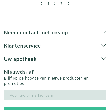
Pagina's
U lees momenteel pagina
Pagina
Pagina
1
2
3
Neem contact met ons op
Klantenservice
Uw apotheek
Nieuwsbrief
Blijf op de hoogte van nieuwe producten en
promoties
E-mail adres