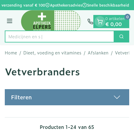
Dia 1 van 1
Ga naar de inhoud
 verzending vanaf € 100
Apothekersadvies
Snelle beschikbaarheid
0
0 artikelen
Menu
€ 0,00
Zoek
Product, merk, categorie...
Home
/
Dieet, voeding en vitamines
/
Afslanken
/
Vetverbr
Vetverbranders
Filteren
Producten
1
-
24
van
65