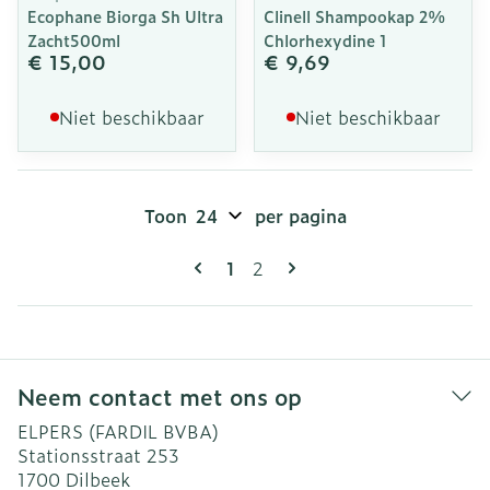
Ecophane Biorga Sh Ultra
Clinell Shampookap 2%
Zacht500ml
Chlorhexydine 1
€ 15,00
€ 9,69
Niet beschikbaar
Niet beschikbaar
Toon
per pagina
Pagina's
U lees momenteel pagina
Pagina
1
2
Neem contact met ons op
ELPERS (FARDIL BVBA)
Stationsstraat 253
1700
Dilbeek