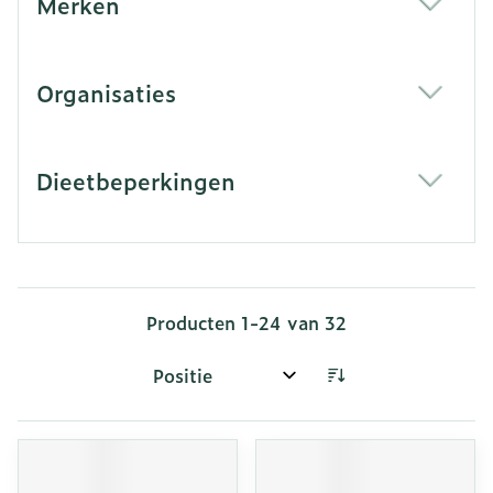
Merken
filter
Organisaties
filter
Dieetbeperkingen
filter
Producten
1
-
24
van
32
Sorteer op: