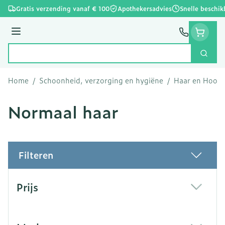
Ga naar de inhoud
Gratis verzending vanaf € 100
Apothekersadvies
Snelle beschik
Menu
Zoek
Product, merk, categorie...
Home
/
Schoonheid, verzorging en hygiëne
/
Haar en Hoofd
Normaal haar
Filteren
Doorgaan naar productlijst
Prijs
filter