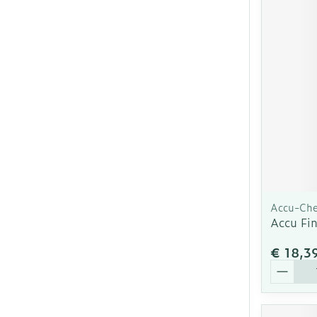
Accu-Ch
Accu Fi
€ 18,3
Aantal