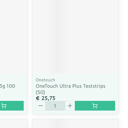
erende
Parfums en
geurproducten
Onetouch
33g 100
OneTouch Ultra Plus Teststrips
(50)
€ 25,75
CBD
Aantal