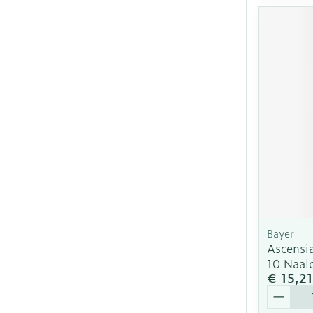
Bayer
Ascensia
10 Naal
€ 15,21
Aantal