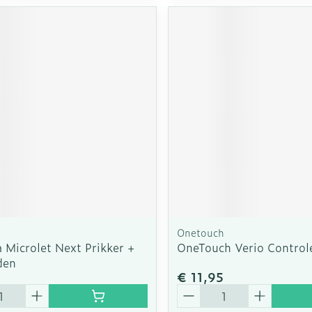
Onetouch
 Microlet Next Prikker +
OneTouch Verio Controle
den
€ 11,95
Aantal