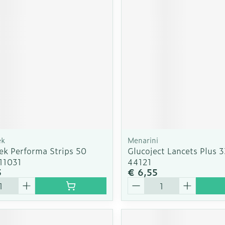
rging
Supplementen
Insectenw
n
Mondmaskers
middelen
nissen
d -
uid
id
ek
Menarini
ek Performa Strips 50
Glucoject Lancets Plus 
11031
44121
5
€ 6,55
Zelfbruiner
Scheren
Aantal