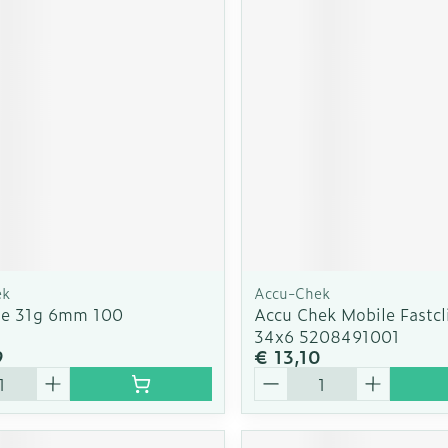
ek
Accu-Chek
ne 31g 6mm 100
Accu Chek Mobile Fastcl
34x6 5208491001
9
€ 13,10
Aantal