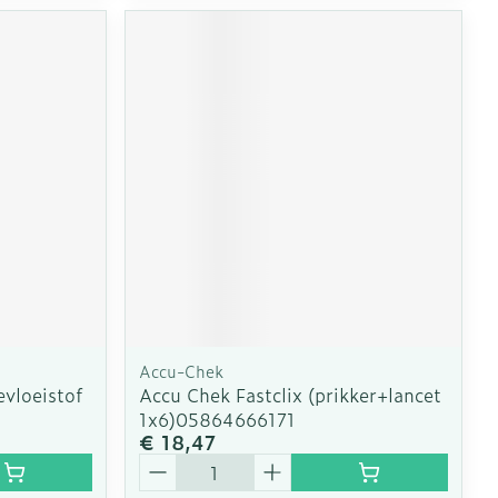
Accu-Chek
vloeistof
Accu Chek Fastclix (prikker+lancet
1x6)05864666171
€ 18,47
Aantal