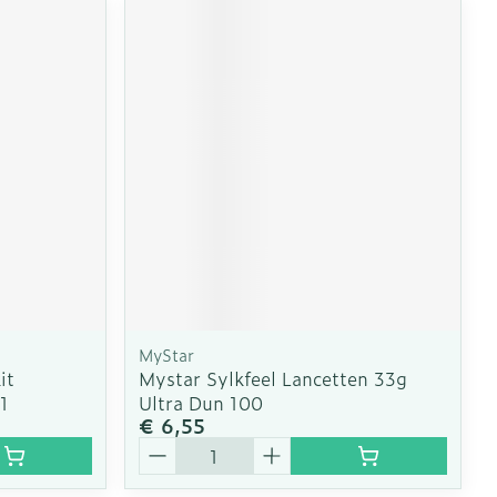
MyStar
it
Mystar Sylkfeel Lancetten 33g
1
Ultra Dun 100
€ 6,55
Aantal