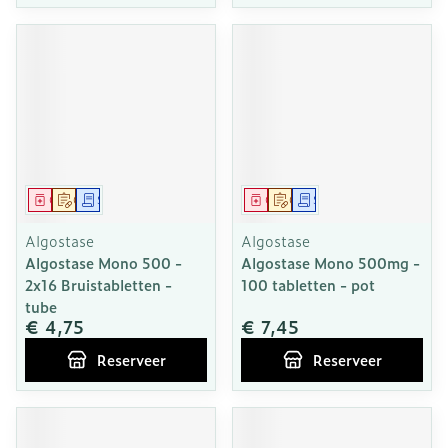
Geneesmiddel
Op voorschrift
Schriftelijke aanvraag
Geneesmiddel
Op voorschrift
Schriftelijke aanvraag
Algostase
Algostase
Algostase Mono 500 -
Algostase Mono 500mg -
2x16 Bruistabletten -
100 tabletten - pot
tube
€ 4,75
€ 7,45
Reserveer
Reserveer