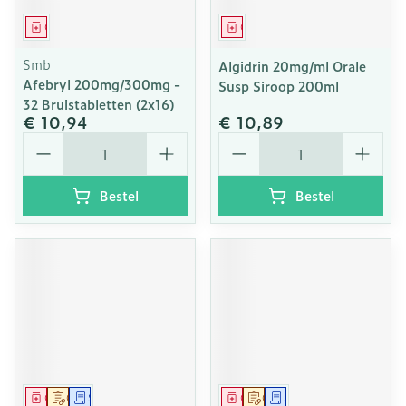
Geneesmiddel
Geneesmiddel
Smb
Algidrin 20mg/ml Orale
Afebryl 200mg/300mg -
Susp Siroop 200ml
32 Bruistabletten (2x16)
€ 10,94
€ 10,89
Aantal
Aantal
Bestel
Bestel
Geneesmiddel
Op voorschrift
Schriftelijke aanvraag
Geneesmiddel
Op voorschrift
Schriftelijke aanvraag