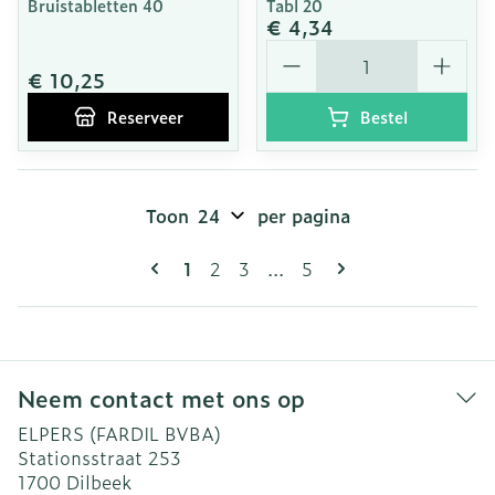
Bruistabletten 40
Tabl 20
€ 4,34
Aantal
€ 10,25
Reserveer
Bestel
Toon
per pagina
Pagina's
U lees momenteel pagina
Pagina
Pagina
Pagina
1
2
3
...
5
Neem contact met ons op
ELPERS (FARDIL BVBA)
Stationsstraat 253
1700
Dilbeek