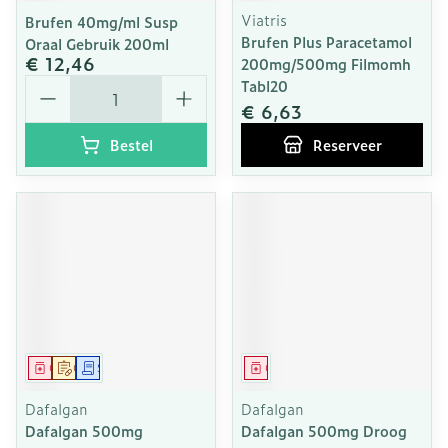
Viatris
Brufen 40mg/ml Susp
Brufen Plus Paracetamol
Oraal Gebruik 200ml
€ 12,46
200mg/500mg Filmomh
Aantal
Tabl20
€ 6,63
Bestel
Reserveer
Geneesmiddel
Op voorschrift
Schriftelijke aanvraag
Geneesmiddel
Dafalgan
Dafalgan
Dafalgan 500mg
Dafalgan 500mg Droog