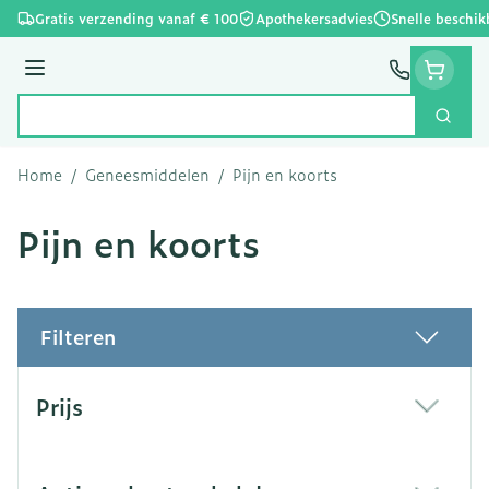
Ga naar de inhoud
Gratis verzending vanaf € 100
Apothekersadvies
Snelle beschik
Menu
Zoek
Product, merk, categorie...
Home
/
Geneesmiddelen
/
Pijn en koorts
Pijn en koorts
Filteren
Doorgaan naar productlijst
Prijs
filter