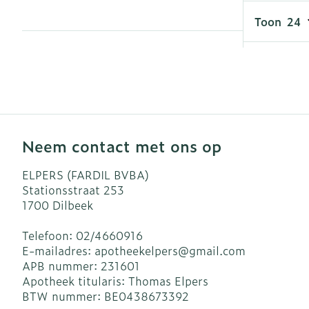
Aerosol toest
Droge voeten,
Tabletten
kloven
Toon
Aerosol acces
Creme, gel en
Blaren
Zuurstof
Eelt
Ademhalingsst
Eksteroog - l
Toon meer
Spieren en ge
Neem contact met ons op
Specifiek vo
Naalden en sp
ELPERS (FARDIL BVBA)
Stationsstraat 253
Infecties
Lichaamsverz
Spuiten
1700
Dilbeek
Deodorant
Oplossing voor
Telefoon:
02/4660916
Gezichtsverzo
Naalden
Luizen
E-mailadres:
apotheekelpers@
gmail.com
APB nummer:
231601
Naalden voor 
Apotheek titularis:
Thomas Elpers
- pennaalden
BTW nummer:
BE0438673392
Diagnostica