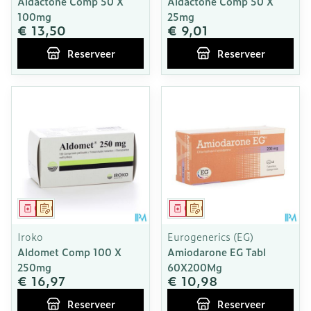
Aldactone Comp 50 X
Aldactone Comp 50 X
100mg
25mg
€ 13,50
€ 9,01
Reserveer
Reserveer
Geneesmiddel
Op voorschrift
Geneesmiddel
Op voorschrift
Iroko
Eurogenerics (EG)
Aldomet Comp 100 X
Amiodarone EG Tabl
250mg
60X200Mg
€ 16,97
€ 10,98
Reserveer
Reserveer