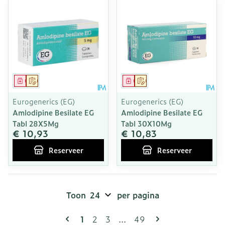
Geneesmiddel
Op voorschrift
Geneesmiddel
Op voorschrift
Eurogenerics (EG)
Eurogenerics (EG)
Amlodipine Besilate EG
Amlodipine Besilate EG
Tabl 28X5Mg
Tabl 30X10Mg
€ 10,93
€ 10,83
Reserveer
Reserveer
Toon
per pagina
Pagina's
U lees momenteel pagina
Pagina
Pagina
Pagina
1
2
3
...
49