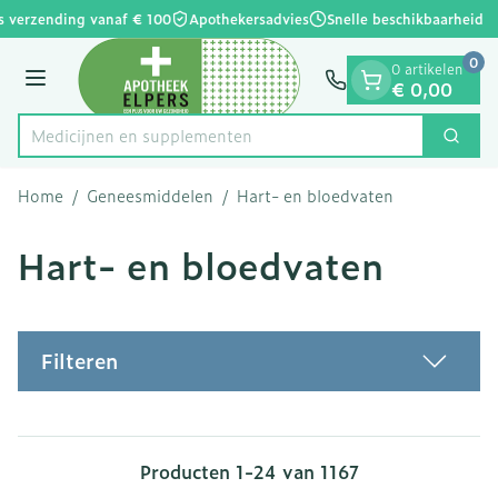
Dia 1 van 1
Ga naar de inhoud
s verzending vanaf € 100
Apothekersadvies
Snelle beschikbaarheid
0
0 artikelen
Menu
€ 0,00
Medicijne
Zoek
Product, merk, categorie...
Home
/
Geneesmiddelen
/
Hart- en bloedvaten
Hart- en bloedvaten
Filteren
Producten
1
-
24
van
1167