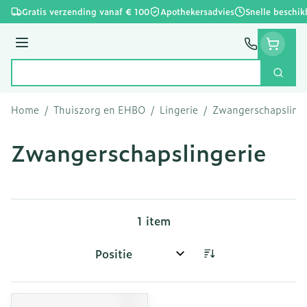
Ga naar de inhoud
Gratis verzending vanaf € 100
Apothekersadvies
Snelle beschik
Menu
Zoek
Product, merk, categorie...
Home
/
Thuiszorg en EHBO
/
Lingerie
/
Zwangerschapslinge
Zwangerschapslingerie
1
item
Sorteer op: