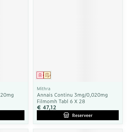
Geneesmiddel
Op voorschrift
Mithra
,020mg
Annais Continu 3mg/0,020mg
Filmomh Tabl 6 X 28
€ 47,12
Reserveer