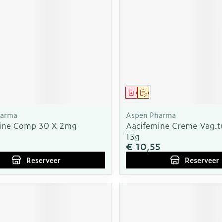
Toon meer
Toon meer
warmtethe
it 50+ categorie
Wondzorg
EHBO
even
Spieren en gewrichten
Gemoed en
Neus
Ogen
Ogen
Neus
lie
Homeopathie
Vilt
Podologie
geneeskunde categorie
n
Spray
Ooginfecties
Oogspoeli
Tabletten
Handschoenen
Cold - Hot 
Oren
Ogen
Anti allergische en anti
Oogdruppe
warm/kou
Neussprays
aal
Wondhelend
rg en EHBO categorie
s
inflammatoire middelen
middel
voorschrift
Geneesmiddel
Op voorschrift
Creme - ge
Verbanddo
Brandwonden
f pluimen
Accessoires
 flos
s -
Ontzwellende middelen
Droge oge
Medische 
n insecten categorie
harma
Aspen Pharma
Toon meer
Glaucoom
ine Comp 30 X 2mg
Aacifemine Creme Vag.t
Toon meer
15g
iddelen categorie
Toon meer
€ 10,55
Reserveer
Reserveer
ie en
Diabetes
Stoma
nen
Nagels
Hart- en bloedvaten
Zonnebesc
Bloedverdu
Bloedglucosemeter
Stomazakj
stolling
ellen
 eelt en
Nagellak
Aftersun
Teststrips en naalden
Stomaplaat
soires
 spray
Kalk- en schimmelnagels
Lippen