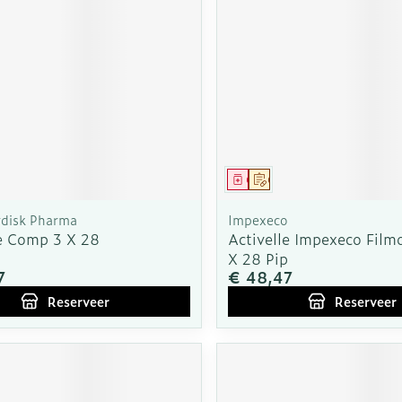
Overige diabetes
Accessoire
Nagelbijten
producten
Zonnebank
Nagelversterkend
Naalden voor
Voorbereid
elsel
Hormonaal stelsel
Gynaecolo
ikdoorn
insulinespuiten
Toon meer
Toon meer
Toon meer
wrichten
Zenuwstelsel
Slapeloosh
en stress
middel
voorschrift
Geneesmiddel
Op voorschrift
or mannen
uiten
Make-up
Sondes, baxters en
Seksualitei
Bandages 
catheters
hygiene
Orthopedie
Immuniteit
orthopedis
Allergie
orging
Make-up penselen en
disk Pharma
Impexeco
verbanden
Sondes
Condooms
le Comp 3 X 28
Activelle Impexeco Film
gebruiksvoorwerpen
 injectie
anticoncep
X 28 Pip
Accessoires voor sondes
Eyeliner - oogpotlood
Buik
7
€ 48,47
rging
Acne
Oor
Intiem welz
Baxters
Mascara
Reserveer
Reserveer
Arm
insulinepen
Intieme ve
Catheters
Oogschaduw
Elleboog
Afslanken
Homeopath
Massage
Toon meer
Enkel en v
Toon meer
Toon meer