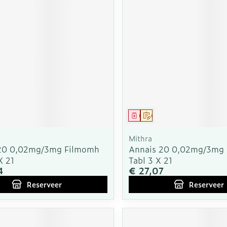
middel
voorschrift
Geneesmiddel
Op voorschrift
Mithra
20 0,02mg/3mg Filmomh
Annais 20 0,02mg/3mg
X 21
Tabl 3 X 21
4
€ 27,07
Reserveer
Reserveer