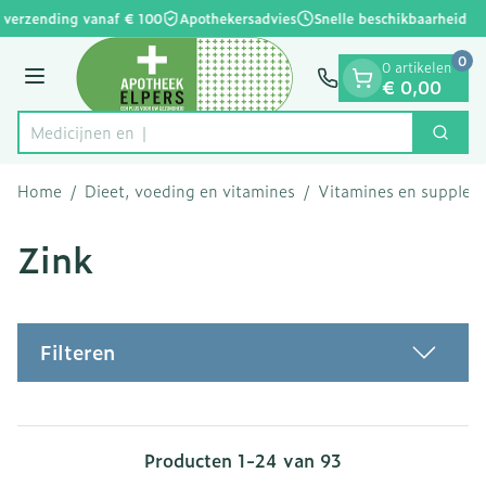
Dia 1 van 1
Ga naar de inhoud
 verzending vanaf € 100
Apothekersadvies
Snelle beschikbaarheid
0
0 artikelen
Menu
€ 0,00
Zoek
Product, merk, categorie...
Home
/
Dieet, voeding en vitamines
/
Vitamines en supple
Zink
Filteren
Producten
1
-
24
van
93