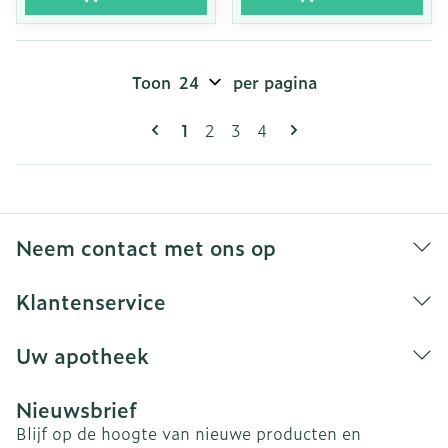
Toon
per pagina
Pagina's
U lees momenteel pagina
Pagina
Pagina
Pagina
1
2
3
4
Neem contact met ons op
Klantenservice
Uw apotheek
Nieuwsbrief
Blijf op de hoogte van nieuwe producten en