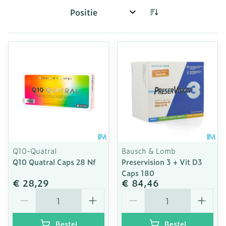
Sorteer op:
Q10-Quatral
Bausch & Lomb
Q10 Quatral Caps 28 Nf
Preservision 3 + Vit D3
Caps 180
€ 28,29
€ 84,46
Aantal
Aantal
Bestel
Bestel