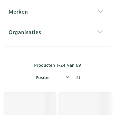
Merken
filter
Organisaties
filter
Producten
1
-
24
van
69
Sorteer op: