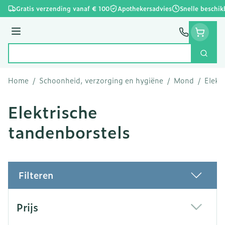
Ga naar de inhoud
Gratis verzending vanaf € 100
Apothekersadvies
Snelle beschik
Menu
Zoek
Product, merk, categorie...
Home
/
Schoonheid, verzorging en hygiëne
/
Mond
/
Elekt
Elektrische
tandenborstels
Filteren
Doorgaan naar productlijst
Prijs
filter