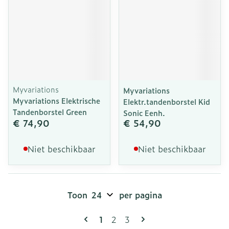
Myvariations
Myvariations
Myvariations Elektrische
Elektr.tandenborstel Kid
Tandenborstel Green
Sonic Eenh.
€ 74,90
€ 54,90
Niet beschikbaar
Niet beschikbaar
Toon
per pagina
Pagina's
U lees momenteel pagina
Pagina
Pagina
1
2
3