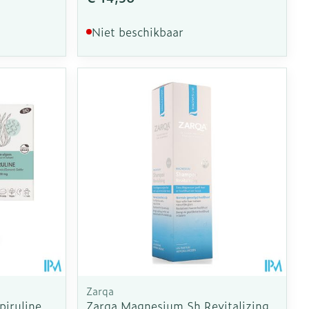
Niet beschikbaar
Zarqa
piruline
Zarqa Magnesium Sh Revitalizing