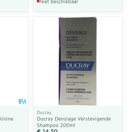
Niet beschikbaar
Ducray
Kinine
Ducray Densiage Verstevigende
Shampoo 200ml
€ 14,50