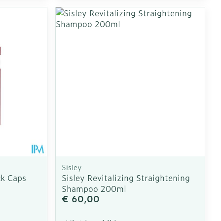
oet
geneesmiddelen
Toon meer
erende
Parfums en
geurproducten
Sisley
ck Caps
Sisley Revitalizing Straightening
Shampoo 200ml
CBD
€ 60,00