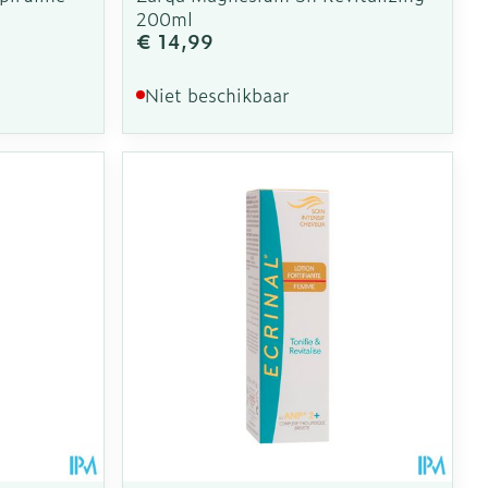
200ml
€ 14,99
Niet beschikbaar