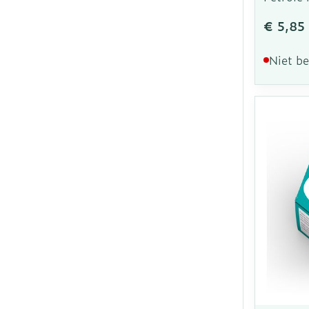
€ 5,85
Niet b