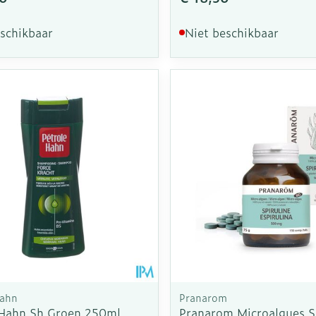
eschikbaar
Niet beschikbaar
Hahn
Pranarom
 Hahn Sh Groen 250ml
Pranarom Microalgues S