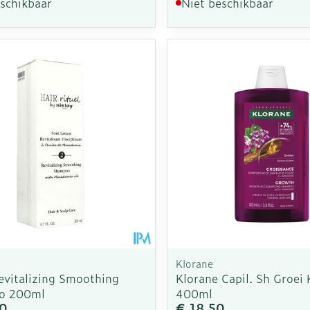
eschikbaar
Niet beschikbaar
Klorane
evitalizing Smoothing
Klorane Capil. Sh Groei 
o 200ml
400ml
0
€ 18,50