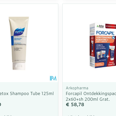
Toon meer
Enkel en v
Toon meer
Toon meer
rging
Supplementen
Insectenw
n
Mondmaskers
middelen
nissen
d -
uid
id
Arkopharma
etox Shampoo Tube 125ml
Forcapil Ontdekkingspa
2x60+sh 200ml Grat.
Zelfbruiner
Scheren
0
€ 58,78