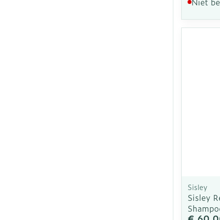
Niet b
Sisley
Sisley R
Shampo
€ 60,0