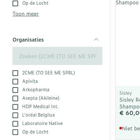
Aerosol toest
Droge voeten,
Tabletten
Op de Locht
kloven
Aerosol acces
Creme, gel en
Toon meer
Blaren
Zuurstof
Eelt
Ademhalingsst
Organisaties
Eksteroog - l
filter
Toon meer
Spieren en ge
2CME (TO SEE ME SPRL)
Specifiek vo
Naalden en sp
Apivita
Arkopharma
Infecties
Lichaamsverz
Spuiten
Sisley
Asepta (Akileine)
Sisley R
Deodorant
Oplossing voor
Shampo
HDP Medical Int.
Gezichtsverzo
Naalden
€ 60,0
Luizen
L'oréal Belgilux
Naalden voor 
Laboratoire Native
Niet b
- pennaalden
Op de Locht
Diagnostica