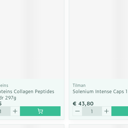
teins
Tilman
oteins Collagen Peptides
Solenium Intense Caps 1
dr 297g
5
€ 43,80
Aantal