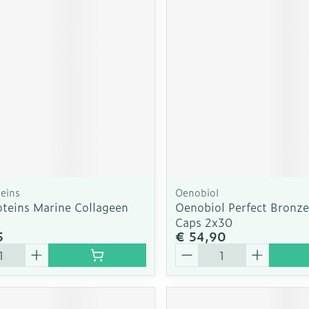
rging
Supplementen
Insectenw
n
Mondmaskers
middelen
nissen
d -
uid
id
teins
Oenobiol
oteins Marine Collageen
Oenobiol Perfect Bronze
Caps 2x30
5
€ 54,90
Zelfbruiner
Scheren
Aantal