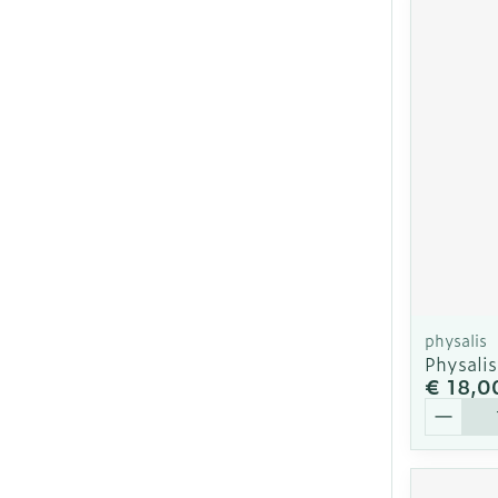
physalis
Physali
€ 18,0
Aantal