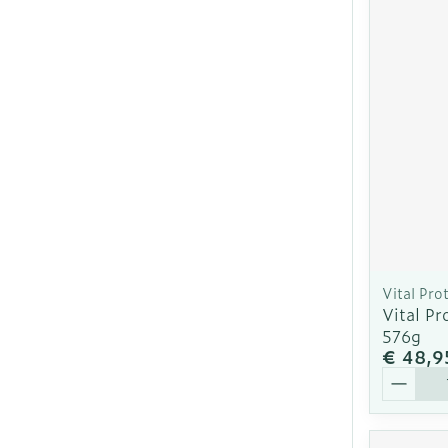
Vital Pro
Vital Pr
576g
€ 48,9
Aantal