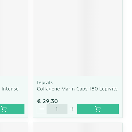
erende
Parfums en
geurproducten
Lepivits
 Intense
Collagene Marin Caps 180 Lepivits
€ 29,30
CBD
Aantal