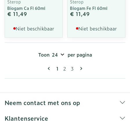
Sterop
Sterop
Biogam Ca Fl 60ml
Biogam Fe Fl 60ml
€ 11,49
€ 11,49
Niet beschikbaar
Niet beschikbaar
Toon
per pagina
Pagina's
U lees momenteel pagina
Pagina
Pagina
1
2
3
Neem contact met ons op
Klantenservice