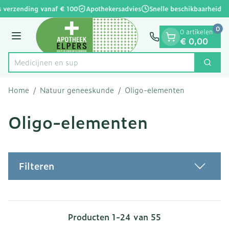
Dia 1 van 1
Ga naar de inhoud
 verzending vanaf € 100
Apothekersadvies
Snelle beschikbaarheid
0
0 artikelen
Menu
€ 0,00
Zoek
Product, merk, categorie...
Home
/
Natuur geneeskunde
/
Oligo-elementen
Oligo-elementen
Filteren
Producten
1
-
24
van
55