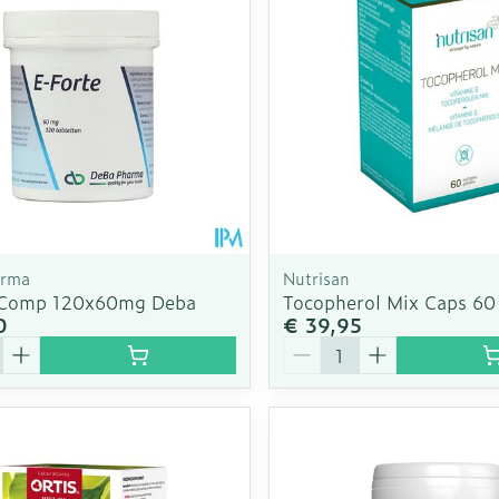
arma
Nutrisan
 Comp 120x60mg Deba
Tocopherol Mix Caps 60
0
€ 39,95
Aantal