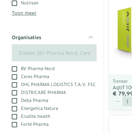
Aerosol toest
Droge voeten,
Tabletten
Nutrisan
kloven
Aerosol acces
Creme, gel en
Toon meer
Blaren
Zuurstof
Eelt
Ademhalingsst
Organisaties
Eksteroog - l
filter
Toon meer
Spieren en ge
BV Pharma Nord
Specifiek vo
Naalden en sp
Ceres Pharma
Trenker
DHL PHARMA LOGISTICS T.A.V. FSC
Infecties
Lichaamsverz
Spuiten
Aqtif 1
DISTRICARE PHARMA
€ 79,9
Deodorant
Oplossing voor
Aantal
Deba Pharma
Gezichtsverzo
Naalden
Luizen
Energetica Natura
Naalden voor 
Erudite.health
- pennaalden
Forté Pharma
Diagnostica