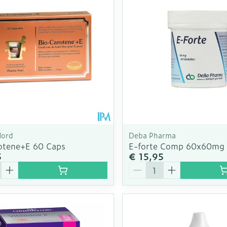
Toon meer
Enkel en v
Toon meer
Toon meer
rging
Supplementen
Insectenw
n
Mondmaskers
middelen
nissen
d -
uid
id
Nord
Deba Pharma
otene+E 60 Caps
E-forte Comp 60x60mg
5
€ 15,95
Aantal
Zelfbruiner
Scheren