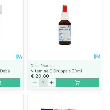
oet
geneesmiddelen
Toon meer
erende
Parfums en
geurproducten
Deba Pharma
 Deba
Vitamine E Druppels 30ml
€ 20,80
Aantal
CBD