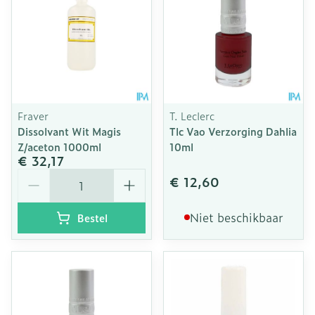
Fraver
T. Leclerc
Dissolvant Wit Magis
Tlc Vao Verzorging Dahlia
Z/aceton 1000ml
10ml
€ 32,17
Aantal
€ 12,60
Niet beschikbaar
Bestel