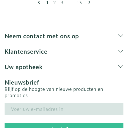
U lees momenteel pagina
Pagina
Pagina
Pagina
1
2
3
...
13
Neem contact met ons op
Klantenservice
Uw apotheek
Nieuwsbrief
Blijf op de hoogte van nieuwe producten en
promoties
E-mail adres