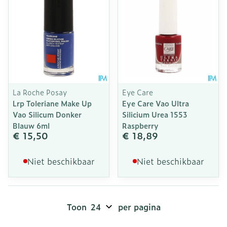
La Roche Posay
Eye Care
Lrp Toleriane Make Up
Eye Care Vao Ultra
Vao Silicum Donker
Silicium Urea 1553
Blauw 6ml
Raspberry
€ 15,50
€ 18,89
Niet beschikbaar
Niet beschikbaar
Toon
per pagina
Pagina's