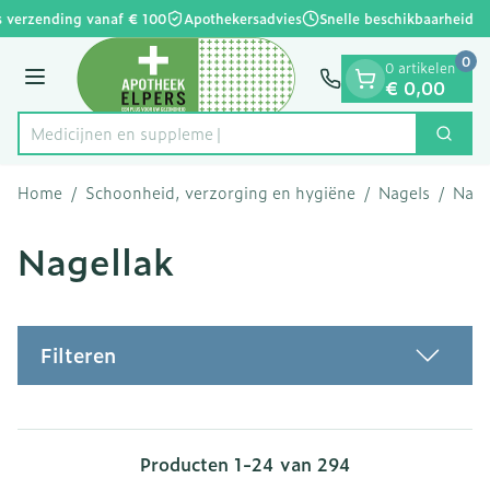
Dia 1 van 1
Ga naar de inhoud
 verzending vanaf € 100
Apothekersadvies
Snelle beschikbaarheid
0
0 artikelen
Menu
€ 0,00
Medic
Zoek
Product, merk, categorie...
Home
/
Schoonheid, verzorging en hygiëne
/
Nagels
/
Nage
Nagellak
Filteren
Producten
1
-
24
van
294