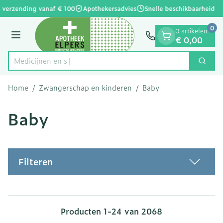
Dia 1 van 1
Ga naar de inhoud
 verzending vanaf € 100
Apothekersadvies
Snelle beschikbaarheid
0
0 artikelen
Menu
€ 0,00
Zoek
Product, merk, categorie...
Home
/
Zwangerschap en kinderen
/
Baby
Baby
Filteren
Producten
1
-
24
van
2068