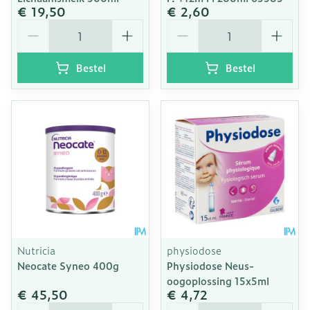
€ 19,50
€ 2,60
Aantal
Aantal
Bestel
Bestel
Nutricia
physiodose
Neocate Syneo 400g
Physiodose Neus-
oogoplossing 15x5ml
€ 45,50
€ 4,72
Aantal
Aantal