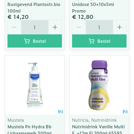
Rustgevend Plantextr.bio
Unidose 50+10x5ml
100ml
Promo
€ 14,20
€ 12,80
Aantal
Aantal
Bestel
Bestel
Mustela
Nutricia, Nutrinidrink
Mustela Pn Hydra Bb
Nutrinidrink Vanille Multi
Lichaamsmelk 500ml
F. +12m Fl 200ml 65585