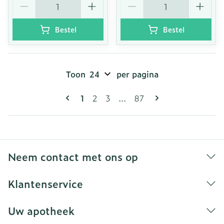
Bestel
Bestel
Toon
per pagina
Pagina's
U lees momenteel pagina
Pagina
Pagina
Pagina
1
2
3
...
87
Neem contact met ons op
Klantenservice
Uw apotheek