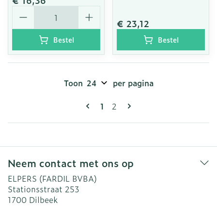
€ 16,36
Aantal
€ 23,12
Bestel
Bestel
Toon
per pagina
Pagina's
U lees momenteel pagina
Pagina
1
2
Neem contact met ons op
ELPERS (FARDIL BVBA)
Stationsstraat 253
1700
Dilbeek