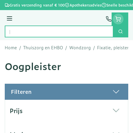
Ga naar de inhoud
Gratis verzending vanaf € 100
Apothekersadvies
Snelle beschik
Menu
Zoek
Product, merk, categorie...
Home
/
Thuiszorg en EHBO
/
Wondzorg
/
Fixatie, pleisters
Oogpleister
Filteren
Doorgaan naar productlijst
Prijs
filter