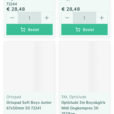
72244
€ 28,48
€ 28,48
Aantal
Aantal
Bestel
Bestel
Ortopad
3M, Opticlude
Ortopad Soft Boys Junior
Opticlude 3m Boys&girls
67x50mm 50 72241
Midi Oogkompres 30
2538pe