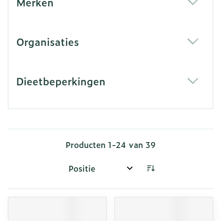
Merken
filter
Organisaties
filter
Dieetbeperkingen
filter
Producten
1
-
24
van
39
Sorteer op: