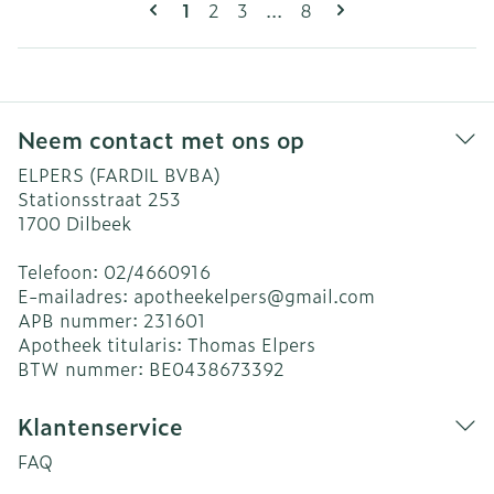
Pagina's
U lees momenteel pagina
Pagina
Pagina
Pagina
1
2
3
...
8
Neem contact met ons op
ELPERS (FARDIL BVBA)
Stationsstraat 253
1700
Dilbeek
Telefoon:
02/4660916
E-mailadres:
apotheekelpers@
gmail.com
APB nummer:
231601
Apotheek titularis:
Thomas Elpers
BTW nummer:
BE0438673392
Klantenservice
FAQ