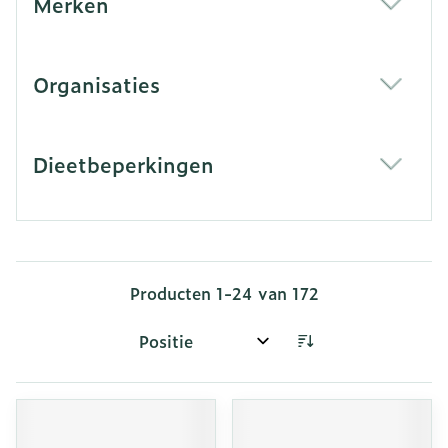
Merken
filter
Organisaties
filter
Dieetbeperkingen
filter
Producten
1
-
24
van
172
Sorteer op: