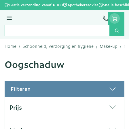
Ga naar de inhoud
Gratis verzending vanaf € 100
Apothekersadvies
Snelle beschik
Menu
Zoek
Product, merk, categorie...
Home
/
Schoonheid, verzorging en hygiëne
/
Make-up
/
Oo
Oogschaduw
Filteren
Doorgaan naar productlijst
Prijs
filter