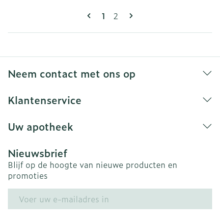
Pagina's
U lees momenteel pagina
Pagina
1
2
Neem contact met ons op
Klantenservice
Uw apotheek
Nieuwsbrief
Blijf op de hoogte van nieuwe producten en
promoties
E-mail adres