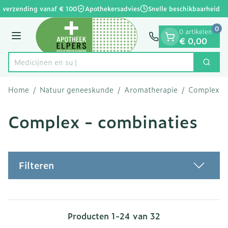
Dia 1 van 1
Ga naar de inhoud
 verzending vanaf € 100
Apothekersadvies
Snelle beschikbaarheid
0
0 artikelen
Menu
€ 0,00
Zoek
Product, merk, categorie...
Home
/
Natuur geneeskunde
/
Aromatherapie
/
Complex - 
Complex - combinaties
Filteren
Producten
1
-
24
van
32