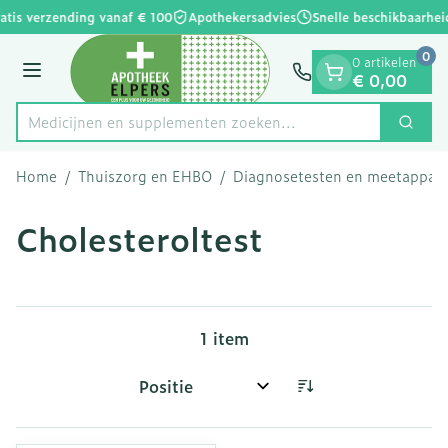
Dia 1 van 1
Ga naar de inhoud
atis verzending vanaf € 100
Apothekersadvies
Snelle beschikbaarhei
0
0 artikelen
Menu
€ 0,00
Medicijnen en supplementen zoeken...
Zoek
Product, merk, categorie...
Home
/
Thuiszorg en EHBO
/
Diagnosetesten en meetappar
Cholesteroltest
1
item
Sorteer op: