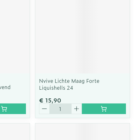
erende
Parfums en
geurproducten
Nvive Lichte Maag Forte
vend
Liquishells 24
€ 15,90
Aantal
CBD