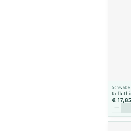
Schwabe
Refluth
€ 17,8
Aantal