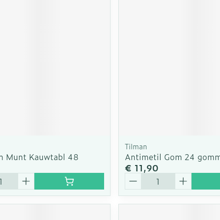
Tilman
in Munt Kauwtabl 48
Antimetil Gom 24 gomm
5
€ 11,90
Aantal