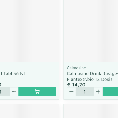
rging
Supplementen
Insectenw
n
Mondmaskers
middelen
nissen
d -
uid
id
Calmosine
l Tabl 56 Nf
Calmosine Drink Rustge
Plantextr.bio 12 Dosis
0
€ 14,20
Aantal
Zelfbruiner
Scheren