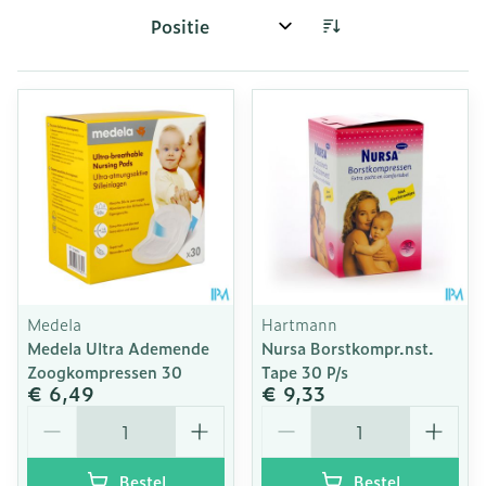
Sorteer op:
Medela
Hartmann
Medela Ultra Ademende
Nursa Borstkompr.nst.
Zoogkompressen 30
Tape 30 P/s
€ 6,49
€ 9,33
Aantal
Aantal
Bestel
Bestel