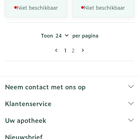
Niet beschikbaar
Niet beschikbaar
Toon
per pagina
Pagina's
U lees momenteel pagina
Pagina
1
2
Neem contact met ons op
Klantenservice
Uw apotheek
Nieuwsbrief