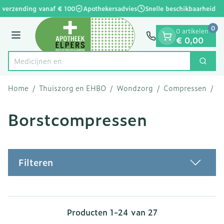
Dia 1 van 1
Ga naar de inhoud
 verzending vanaf € 100
Apothekersadvies
Snelle beschikbaarheid
0
0 artikelen
Menu
€ 0,00
Zoek
Product, merk, categorie...
Home
/
Thuiszorg en EHBO
/
Wondzorg
/
Compressen
/
B
Borstcompressen
Filteren
Producten
1
-
24
van
27