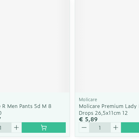
Molicare
e R Men Pants 5d M 8
Molicare Premium Lady 
0
Drops 26,5x11cm 12
7
€ 5,89
Aantal