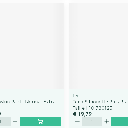
Tena
oskin Pants Normal Extra
Tena Silhouette Plus Bl
5
Taille l 10 780123
9
€ 19,79
Aantal