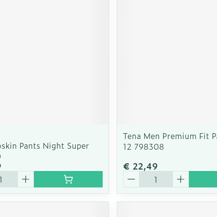
rging
Supplementen
Insectenw
n
Mondmaskers
middelen
nissen
d -
uid
id
Tena Men Premium Fit P
oskin Pants Night Super
12 798308
0
9
€ 22,49
Zelfbruiner
Scheren
Aantal