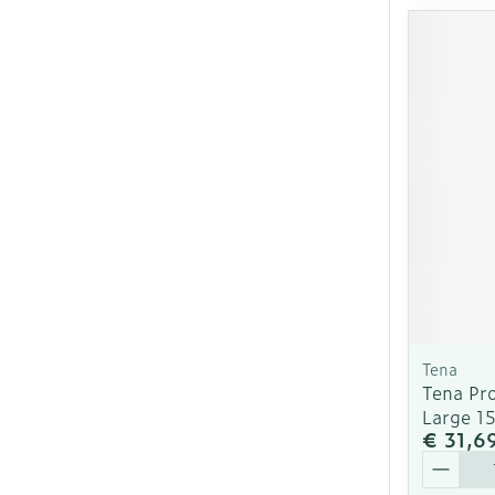
Tena
Tena Pr
Large 1
€ 31,6
Aantal