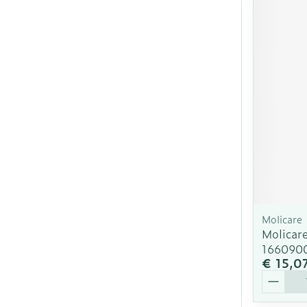
Molicare
Molicar
166090
€ 15,0
Aantal