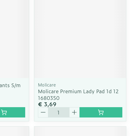
erende
Parfums en
geurproducten
ants S/m
Molicare
Molicare Premium Lady Pad 1d 12
1680350
€ 3,69
CBD
Aantal