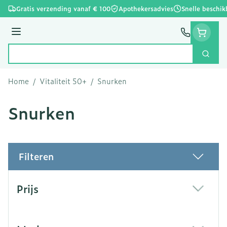
Ga naar de inhoud
Gratis verzending vanaf € 100
Apothekersadvies
Snelle beschik
Menu
Zoek
Product, merk, categorie...
Home
/
Vitaliteit 50+
/
Snurken
Snurken
Filteren
Doorgaan naar productlijst
Prijs
filter