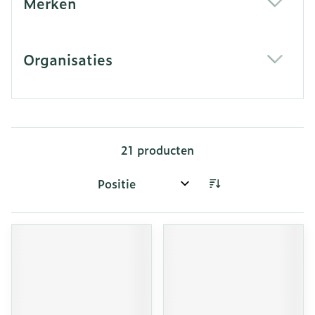
Merken
filter
Organisaties
filter
21
producten
Sorteer op: