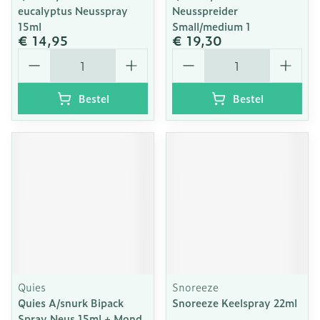
eucalyptus Neusspray
Neusspreider
15ml
Small/medium 1
€ 14,95
€ 19,30
Aantal
Aantal
Bestel
Bestel
Quies
Snoreeze
Quies A/snurk Bipack
Snoreeze Keelspray 22ml
Spray Neus 15ml + Mond