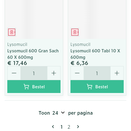
Geneesmiddel
Geneesmiddel
Lysomucil
Lysomucil
Lysomucil 600 Gran Sach
Lysomucil 600 Tabl 10 X
60 X 600mg
600mg
€ 17,46
€ 6,36
Aantal
Aantal
Bestel
Bestel
Toon
per pagina
Pagina's
U lees momenteel pagina
Pagina
1
2