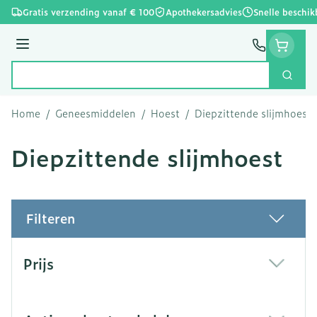
Ga naar de inhoud
Gratis verzending vanaf € 100
Apothekersadvies
Snelle beschik
Menu
Zoek
Product, merk, categorie...
Home
/
Geneesmiddelen
/
Hoest
/
Diepzittende slijmhoest
Diepzittende slijmhoest
Filteren
Doorgaan naar productlijst
Prijs
filter