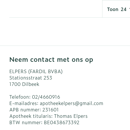
Aerosol toest
Droge voeten,
Tabletten
kloven
Toon
Aerosol acces
Creme, gel en
Blaren
Zuurstof
Eelt
Ademhalingsst
Eksteroog - l
Toon meer
Spieren en ge
Neem contact met ons op
ELPERS (FARDIL BVBA)
Specifiek vo
Naalden en sp
Stationsstraat 253
1700
Dilbeek
Infecties
Lichaamsverz
Spuiten
Deodorant
Oplossing voor
Telefoon:
02/4660916
E-mailadres:
apotheekelpers@
gmail.com
Gezichtsverzo
Naalden
Luizen
APB nummer:
231601
Naalden voor 
Apotheek titularis:
Thomas Elpers
- pennaalden
BTW nummer:
BE0438673392
Diagnostica