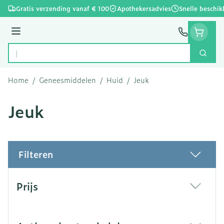
Ga naar de inhoud
Gratis verzending vanaf € 100
Apothekersadvies
Snelle beschik
Menu
Zoek
Product, merk, categorie...
Home
/
Geneesmiddelen
/
Huid
/
Jeuk
Jeuk
Filteren
Doorgaan naar productlijst
Prijs
filter