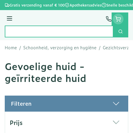
Ga naar de inhoud
Gratis verzending vanaf € 100
Apothekersadvies
Snelle beschik
Menu
Zoek
Product, merk, categorie...
Home
/
Schoonheid, verzorging en hygiëne
/
Gezichtsverzo
Gevoelige huid -
geïrriteerde huid
Filteren
Doorgaan naar productlijst
Prijs
filter