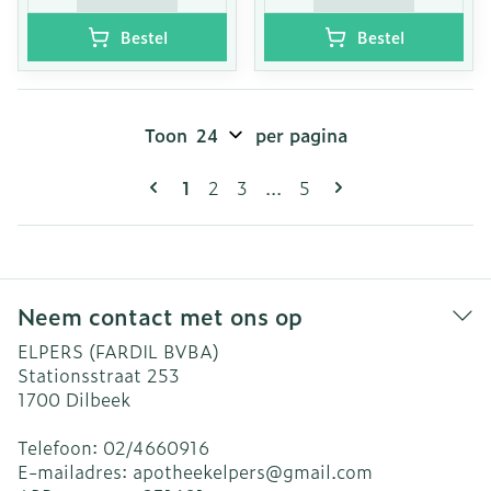
Bestel
Bestel
Toon
per pagina
Pagina's
U lees momenteel pagina
Pagina
Pagina
Pagina
1
2
3
...
5
Neem contact met ons op
ELPERS (FARDIL BVBA)
Stationsstraat 253
1700
Dilbeek
Telefoon:
02/4660916
E-mailadres:
apotheekelpers@
gmail.com