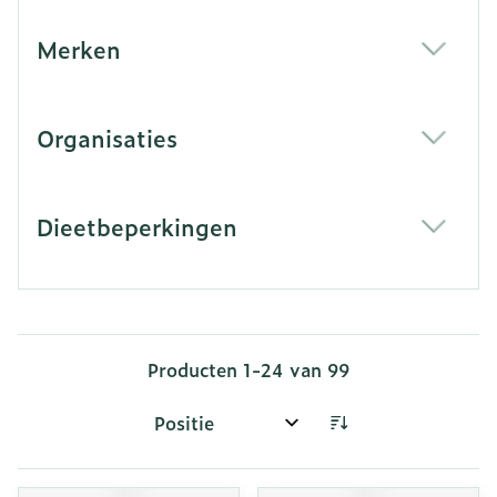
Merken
filter
Organisaties
filter
Dieetbeperkingen
filter
Producten
1
-
24
van
99
Sorteer op: