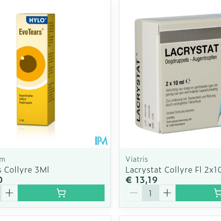
rm
Viatris
s Collyre 3Ml
Lacrystat Collyre Fl 2x1
0
€ 13,19
Aantal