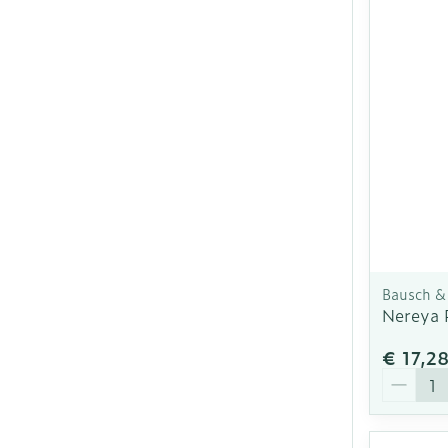
Bausch &
Nereya 
€ 17,2
Aantal