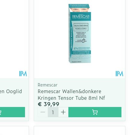
Remescar
en Ooglid
Remescar Wallen&donkere
Kringen Tensor Tube 8ml Nf
€ 39,99
Aantal