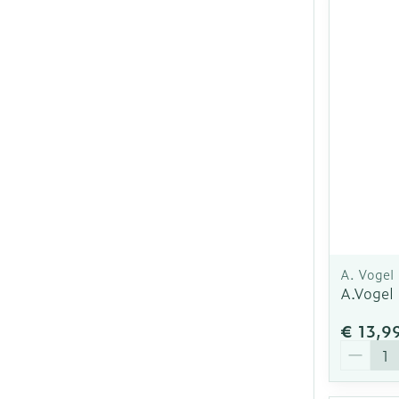
A. Vogel
A.Vogel
€ 13,9
Aantal