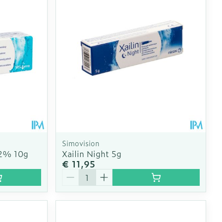
oet
geneesmiddelen
Toon meer
erende
Parfums en
geurproducten
Simovision
.2% 10g
Xailin Night 5g
€ 11,95
Aantal
CBD