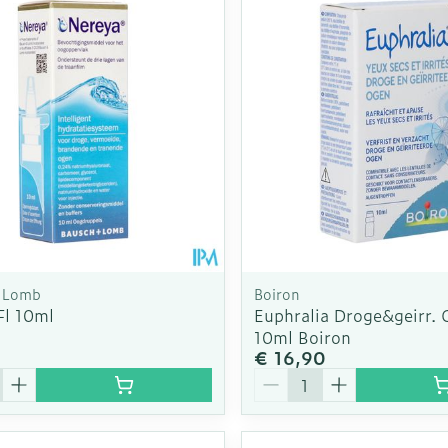
 Lomb
Boiron
Fl 10ml
Euphralia Droge&geirr. 
10ml Boiron
8
€ 16,90
Aantal