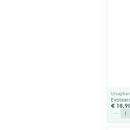
Ursapha
Evotear
€ 18,9
Aantal