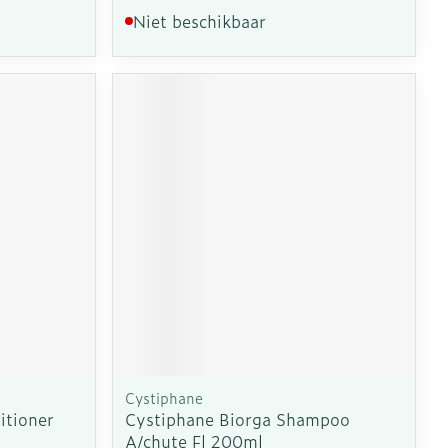
Niet beschikbaar
Cystiphane
itioner
Cystiphane Biorga Shampoo
A/chute Fl 200ml