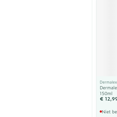
Dermalex
Dermale
150ml
€ 12,9
Niet b