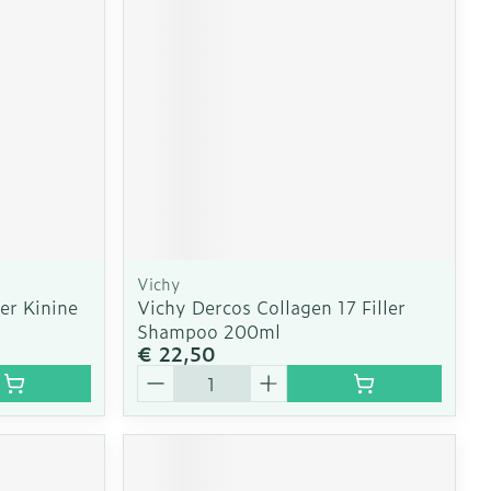
erende
Parfums en
geurproducten
Vichy
er Kinine
Vichy Dercos Collagen 17 Filler
Shampoo 200ml
€ 22,50
Aantal
CBD