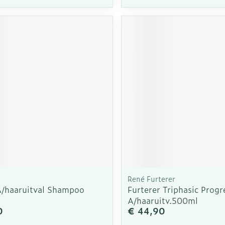
René Furterer
A/haaruitval Shampoo
Furterer Triphasic Progr
A/haaruitv.500ml
0
€ 44,90