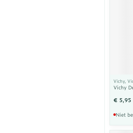
Vichy, Vi
Vichy D
€ 5,95
Niet b