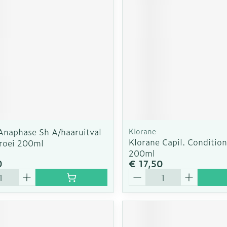
rging
Supplementen
Insectenw
n
Mondmaskers
middelen
nissen
d -
uid
id
Anaphase Sh A/haaruitval
Klorane
Klorane Capil. Condition
roei 200ml
200ml
0
€ 17,50
Aantal
Zelfbruiner
Scheren