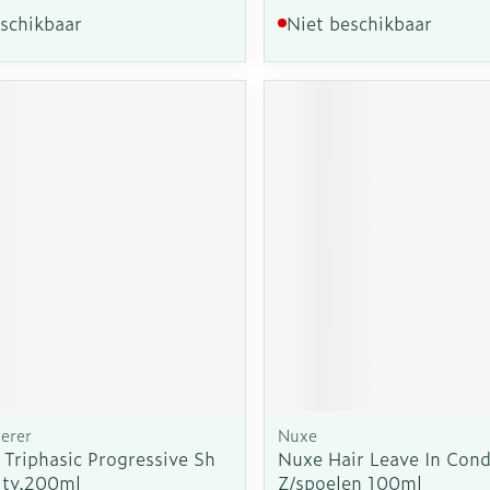
eschikbaar
Niet beschikbaar
erer
Nuxe
 Triphasic Progressive Sh
Nuxe Hair Leave In Cond
itv.200ml
Z/spoelen 100ml