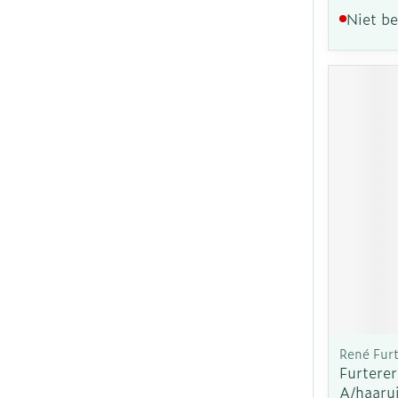
Niet b
René Furt
Furterer
A/haaru