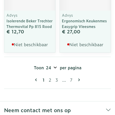
Advys
Advys
Isolerende Beker Trechter
Ergonomisch Keukenmes
Thermovital Pp 815 Rood
Easygrip Vleesmes
€ 12,70
€ 27,00
Niet beschikbaar
Niet beschikbaar
Toon
per pagina
Pagina's
U lees momenteel pagina
Pagina
Pagina
Pagina
1
2
3
...
7
Neem contact met ons op