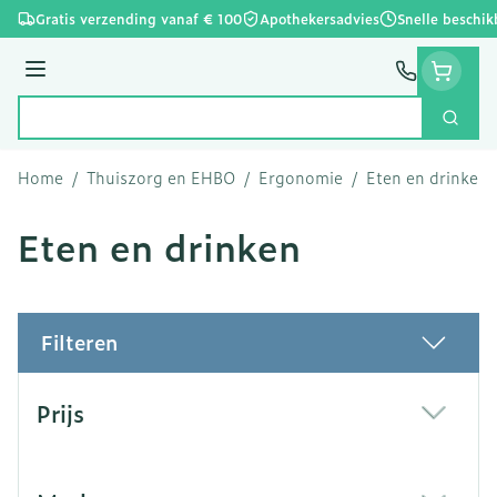
Ga naar de inhoud
Gratis verzending vanaf € 100
Apothekersadvies
Snelle beschik
Menu
Zoek
Product, merk, categorie...
Home
/
Thuiszorg en EHBO
/
Ergonomie
/
Eten en drinken
Eten en drinken
Filteren
Doorgaan naar productlijst
Prijs
filter