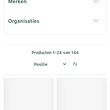
Merken
filter
Organisaties
filter
Producten
1
-
24
van
146
Sorteer op: