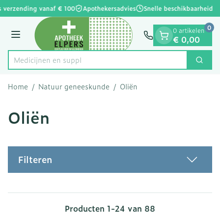
Dia 1 van 1
Ga naar de inhoud
s verzending vanaf € 100
Apothekersadvies
Snelle beschikbaarheid
0
0 artikelen
Menu
€ 0,00
Med
Zoek
Product, merk, categorie...
Home
/
Natuur geneeskunde
/
Oliën
Oliën
Filteren
Producten
1
-
24
van
88