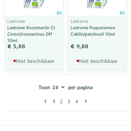
Ladrome
Ladrome
Ladrome Rozemarijn Ct
Ladrome Pogostemon
Cineol/rosmarinus Off
Cablin/patchouli 10ml
10ml
€ 5,88
€ 9,88
Niet beschikbaar
Niet beschikbaar
Toon
per pagina
Pagina's
U lees momenteel pagina
Pagina
Pagina
Pagina
1
2
3
4