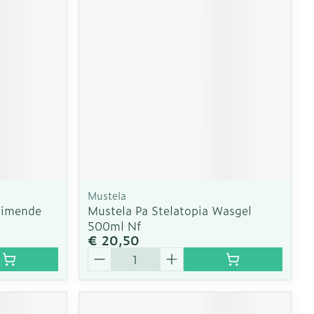
erende
Parfums en
geurproducten
Mustela
uimende
Mustela Pa Stelatopia Wasgel
500ml Nf
€ 20,50
CBD
Aantal