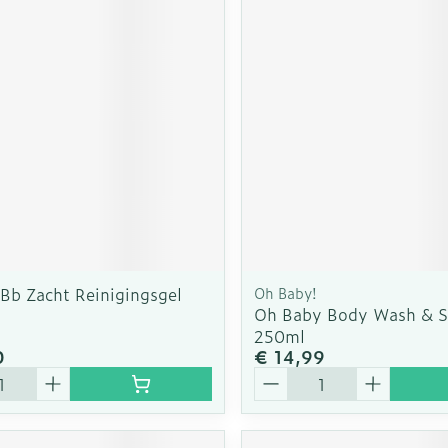
 Bb Zacht Reinigingsgel
Oh Baby!
Oh Baby Body Wash & 
250ml
0
€ 14,99
Aantal