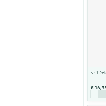
Naif Re
€ 16,9
Aantal