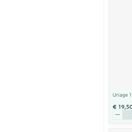
Uriage 
€ 19,5
Aantal