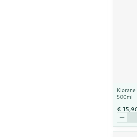
Klorane
500ml
€ 15,9
Aantal