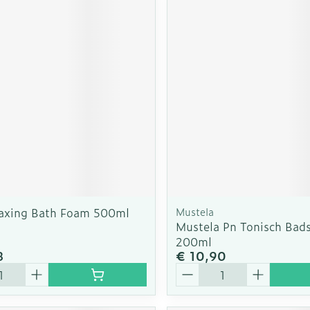
laxing Bath Foam 500ml
Mustela
Mustela Pn Tonisch Bad
200ml
8
€ 10,90
Aantal