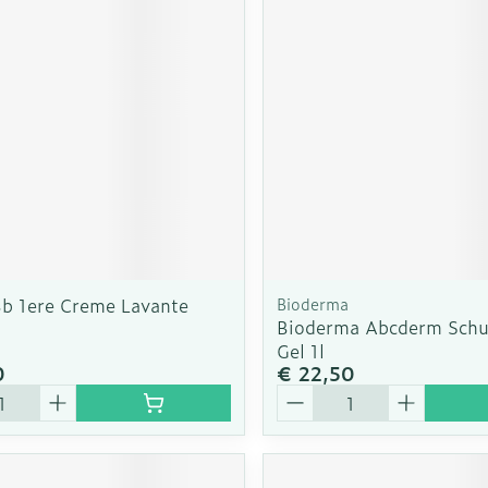
rging
Supplementen
Insectenw
n
Mondmaskers
middelen
nissen
d -
uid
id
Bb 1ere Creme Lavante
Bioderma
Bioderma Abcderm Sch
Gel 1l
0
€ 22,50
Zelfbruiner
Scheren
Aantal