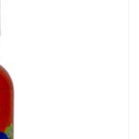
oet
geneesmiddelen
Toon meer
C - 25°C)
erende
Parfums en
geurproducten
CBD