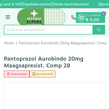
Dia 1 van 1
Ga naar de inhoud
g vanaf € 100
Apothekersadvies
Snelle beschikbaarheid
Grat
0
0 artikelen
Menu
€ 0,00
Vind snel w
Zoek
Product, merk, categorie...
Home
/
Pantoprazol Aurobindo 20mg Maagsapresist. Comp 
Pantoprazol Aurobindo 20mg
Maagsapresist. Comp 28
Geneesmiddel
Op voorschrift