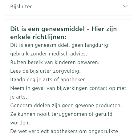
CNK
4282356
Bijsluiter
Organisaties
Nederlands
Aurobindo
Duits
Frans
Veiligheidsinformatie
Dit is een geneesmiddel - Hier zijn
Merken
Aurobindo
enkele richtlijnen:
Dit is een geneesmiddel, geen langdurig
Breedte
104 mm
gebruik zonder medisch advies.
Buiten bereik van kinderen bewaren.
Lengte
105 mm
Lees de bijsluiter zorgvuldig.
Raadpleeg je arts of apotheker.
Diepte
83 mm
Neem in geval van bijwerkingen contact op met
je arts.
Tussen 2 innames dient minstens 4 uur te
Actieve
paracetamol
Geneesmiddelen zijn geen gewone producten.
Ingrediënten
zitten.
Ze kunnen nooit teruggenomen of geruild
Niet gebruiken in combinatie met andere
worden.
Kamertemperatuur (15°C -
geneesmiddelen die paracetamol bevatten.
Behoud
De wet verbiedt apothekers om ongebruikte
25°C)
De aangegeven dosering mag niet overschreden