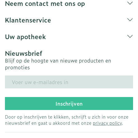
Neem contact met ons op
Chronische ondervoeding. Volg deze instructies
tenzij uw arts u een ander advies gegeven
Klantenservice
heeft. Wanneer u voelt dat Paracetamol AB te
sterk of te zwak werkt, raadpleeg dan uw arts
Uw apotheek
of apotheker. Wijze van toediening De tablet
doorslikken met een glas water.
Nieuwsbrief
Blijf op de hoogte van nieuwe producten en
promoties
E-mail adres
Inschrijven
Door op inschrijven te klikken, schrijft u zich in voor onze
nieuwsbrief en gaat u akkoord met onze
privacy policy
.