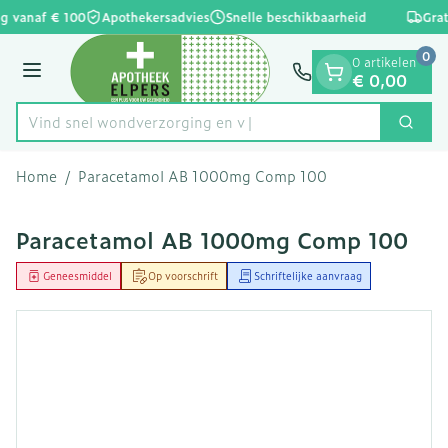
Dia 1 van 1
Ga naar de inhoud
g vanaf € 100
Apothekersadvies
Snelle beschikbaarheid
Grat
0
0 artikelen
Menu
€ 0,00
Vind snel wondverzor
Zoek
Product, merk, categorie...
Home
/
Paracetamol AB 1000mg Comp 100
Paracetamol AB 1000mg Comp 100
Geneesmiddel
Op voorschrift
Schriftelijke aanvraag