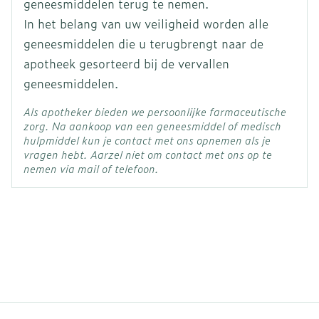
geneesmiddelen terug te nemen.
worden.
In het belang van uw veiligheid worden alle
Paracetamol AB kan aan de breukstreep gedeeld
geneesmiddelen die u terugbrengt naar de
worden om het gebruik bij kinderen te
apotheek gesorteerd bij de vervallen
vergemakkelijken.
geneesmiddelen.
Indien de pijn langer dan 5 dagen aanhoudt of
koorts langer dan 3 dagen duurt of verergert of
Als apotheker bieden we persoonlijke farmaceutische
zorg. Na aankoop van een geneesmiddel of medisch
andere symptomen optreden, moet de
hulpmiddel kun je contact met ons opnemen als je
behandeling worden stopgezet en dient een
vragen hebt. Aarzel niet om contact met ons op te
nemen via mail of telefoon.
arts geraadpleegd te worden. De maximale
dagdosering mag 60 mg/kg/dag (tot 2g / dag)
niet overschrijden in de volgende situaties:
Volwassenen die minder wegen dan 50 kg.
Milde tot matige leverinsufficiëntie, syndroom
van Gilbert (familiale niet hemolytische
geelzucht).
Uitdroging.