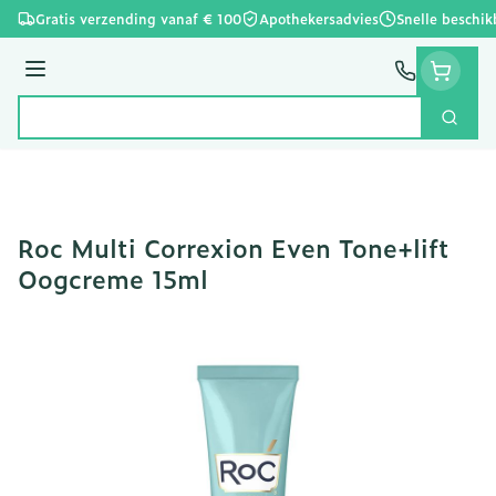
Ga naar de inhoud
Gratis verzending vanaf € 100
Apothekersadvies
Snelle beschik
Menu
Zoek
Product, merk, categorie...
Roc Multi Correxion Even Tone+lift
Oogcreme 15ml