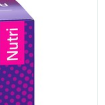
oet
geneesmiddelen
Toon meer
C - 25°C)
erende
Parfums en
geurproducten
CBD