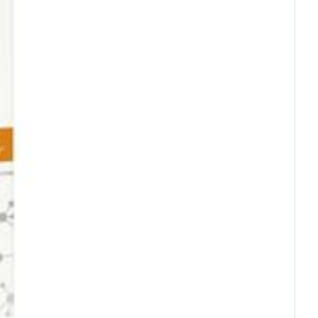
oet
geneesmiddelen
Toon meer
erende
Parfums en
geurproducten
CBD