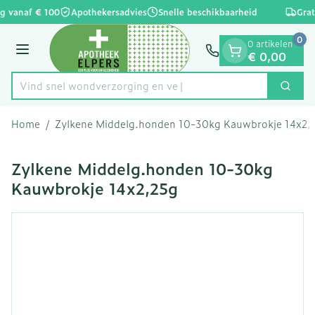
Dia 1 van 1
Ga naar de inhoud
g vanaf € 100
Apothekersadvies
Snelle beschikbaarheid
Grat
0
0 artikelen
Menu
€ 0,00
Vind snel wondverzorgi
Zoek
Product, merk, categorie...
Home
/
Zylkene Middelg.honden 10-30kg Kauwbrokje 14x2,
Zylkene Middelg.honden 10-30kg
Kauwbrokje 14x2,25g