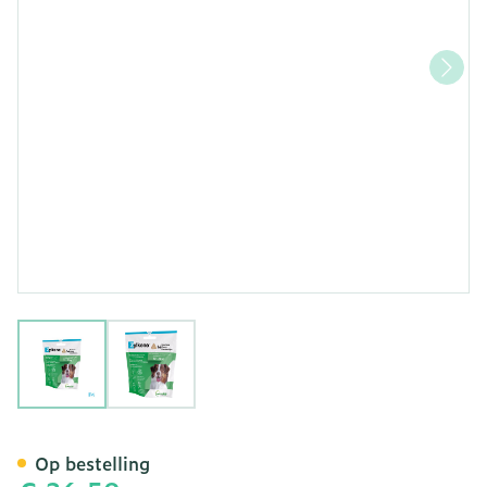
View larger image
View larger image
Zylkene Middelg.honden 
Op bestelling