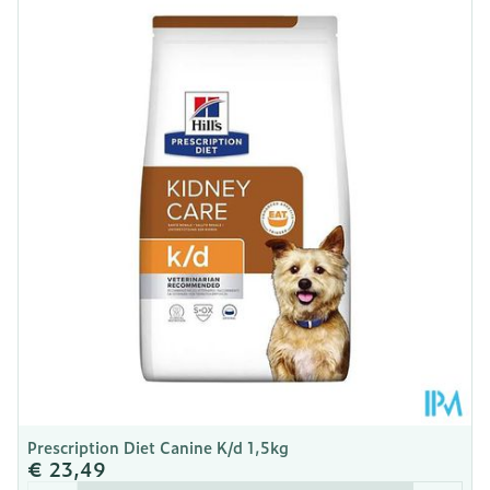
gedurende 1 maand en evalueer hierna het
Lengte
150 mm
effect. Bij langdurende spannende situaties is
het advies om contact op te nemen met een
Diepte
50 mm
dierenarts of gedragstherapeut.
Kamertemperatuur (15°C -
Behoud
25°C)
Prescription Diet Canine K/d 1,5kg
€ 23,49