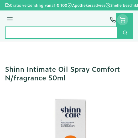
Ga naar de inhoud
Gratis verzending vanaf € 100
Apothekersadvies
Snelle beschik
Menu
Zoek
Product, merk, categorie...
Shinn Intimate Oil Spray Comfort
N/fragrance 50ml