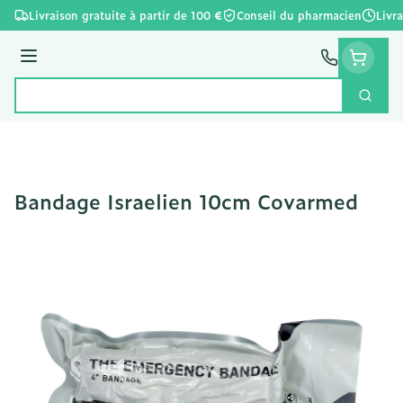
Aller au contenu
Livraison gratuite à partir de 100 €
Conseil du pharmacien
Livr
Menu
Cherc
Rechercher
Bandage Israelien 10cm Covarmed