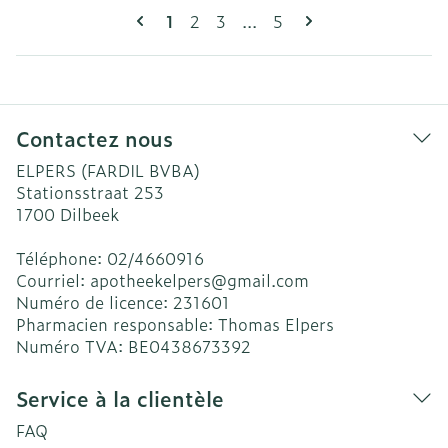
Pages
Vous lisez actuellement la page
Page
Page
Page
1
2
3
...
5
Contactez nous
ELPERS (FARDIL BVBA)
Stationsstraat 253
1700
Dilbeek
Téléphone:
02/4660916
Courriel:
apotheekelpers@
gmail.com
Numéro de licence:
231601
Pharmacien responsable:
Thomas Elpers
Numéro TVA:
BE0438673392
Service à la clientèle
FAQ