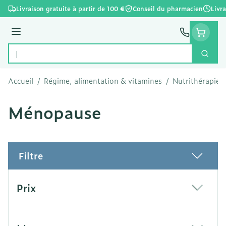
Aller au contenu
Livraison gratuite à partir de 100 €
Conseil du pharmacien
Livr
Menu
Cherc
Rechercher
Accueil
/
Régime, alimentation & vitamines
/
Nutrithérapie e
Ménopause
Filtre
Passer à la liste des produits
Prix
filter