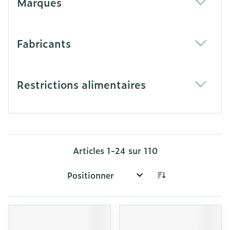
Marques
filter
Fabricants
filter
Restrictions alimentaires
filter
Articles
1
-
24
sur
110
Trier par: