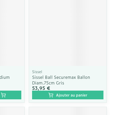
e
Eau micellaire
Yeux
us
Afficher plus
nti-insectes
Senteur
Sissel
edium
Sissel Ball Securemax Ballon
Diam.75cm Gris
53,95 €
Ajouter au panier