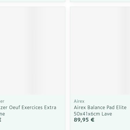
zer
Airex
zer Oeuf Exercices Extra
Airex Balance Pad Elite
une
50x41x6cm Lave
€
89,95 €