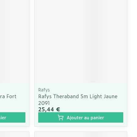
CBD
Rafys
ra Fort
Rafys Theraband 5m Light Jaune
2091
25,44 €
ier
Ajouter au panier