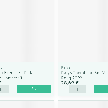
Soin intim
Ombres à paupières
Massage
Afficher plus
cessoires
Masques chirurgique
Afficher pl
ge
Compléments
Répulsifs a
nutritionnels
mentation
 - peau
t
Rafys
lo Exercise - Pedal
Rafys Theraband 5m M
er Homecraft
Roug 2092
€
28,69 €
é
Quantité