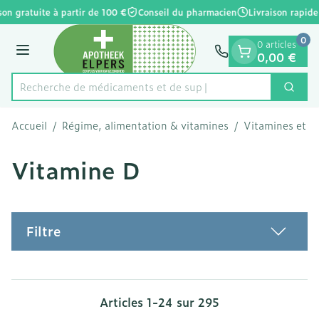
Diapositive 1 de 1
Aller au contenu
on gratuite à partir de 100 €
Conseil du pharmacien
Livraison rapide
0
0 articles
Menu
0,00 €
Recherche de m
Cherc
Rechercher
Accueil
/
Régime, alimentation & vitamines
/
Vitamines et c
Vitamine D
Filtre
Articles
1
-
24
sur
295