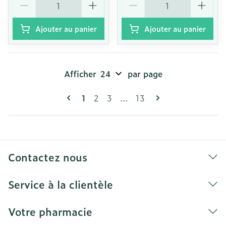
Ajouter au panier
Ajouter au panier
Afficher
par page
Pages
Vous lisez actuellement la page
Page
Page
Page
1
2
3
...
13
Contactez nous
Service à la clientèle
Votre pharmacie