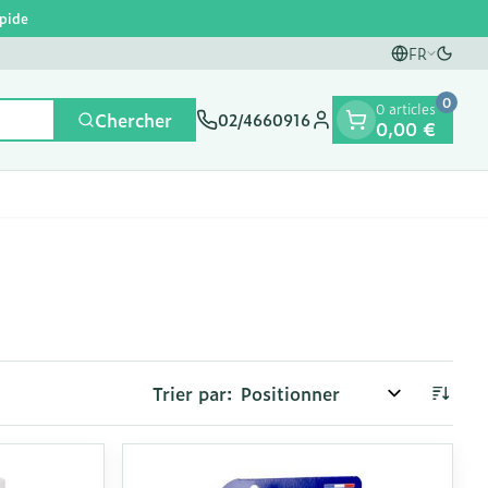
apide
FR
Passe
Langues
0
0 articles
Chercher
02/4660916
0,00 €
Menu client
et
e
ntielles
ts
fièvre
Mains
Nutrithérapie et bien-
Vue
Gemmothérapie
Incontinence
Chevaux
Minéraux, vitamines et
ts
être
toniques
es
s
orge
fants
Soins des mains
Alèses
Yeux
Minéraux
Trier par:
articulations
Bas de contention
 fièvre
e maternité
Hygiène des mains
Culottes d'incontinence
A
Nez
Vitamines
ygiene
Manucure & pédicure
Protections
nts - détox
Gorge
et
Slips absorbants
nés