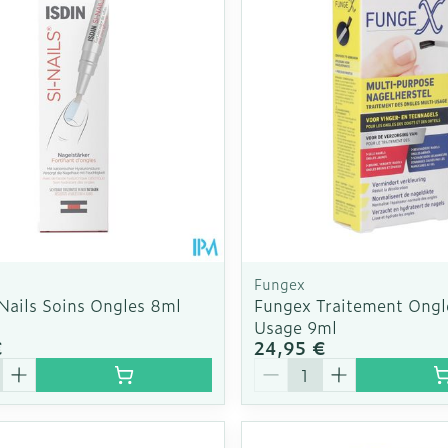
Épilation
Massage - inhalations
complémen
la catégorie Grossesse et enfants
ants - gel &
 ajuster les valeurs minimales et maximales du prix.
Afficher plus
Afficher plus
Calcium
nutritionne
ts
Tisanes
Luminothé
Afficher plus
Chat
Pigeons et
Afficher pl
Afficher pl
la catégorie Vitalité 50+
veux
les
Homéopathie
 la catégorie Naturopathie
ile
Soins des plaies
Premiers s
ots
Muscles et articulations
Humeur et 
Yeux
Nez
Feutre
Podologie
la catégorie Soins à domicile et premiers soins
Anti-infectieux
Tablettes
Nez
Yeux
Gants
Cold - Hot 
Oreilles
Yeux
Antiallergiques et anti-
Sprays - g
chaud/froi
Spray
Lavage ocu
le
Cicatrisants
inflammatoires
la catégorie Animaux et insectes
èvre -
Boîtes à p
ts
Collyre
Brûlures
ou
Accessoires
Décongestionnnants
Fungex
Dispositif
Crème - ge
 Nails Soins Ongles 8ml
Fungex Traitement Ongl
Afficher plus
 la catégorie Médicaments
ux
Glaucome
Usage 9ml
Afficher pl
Yeux secs
€
24,95 €
- fil
Afficher plus
é
Quantité
taires
ie et
Diabète
Stomie
es
Coeur et système
Diluant et