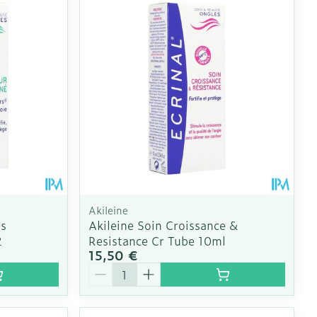
mie
Respiration et oxygène
mie
Salle de bains
solaire
Hygiène
s
Lit
Escarres
l
Bain et douche
Afficher plus
ie
Voies urinaires
e
 au soleil
anxiété et
Arrêter de fumer
us
et
Instruments
: bandages
Akileine
Médicaments anti-
ques
es
Akileine Soin Croissance &
tumoraux
2
Resistance Cr Tube 10ml
et hygiène
Démaquillage et
15,50 €
nettoyage
Quantité
Anesthésie
s et
Lait, gel, huile et crème
ion
de nettoyage