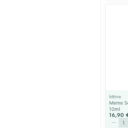
Même
Meme So
10ml
16,90 
Quantit