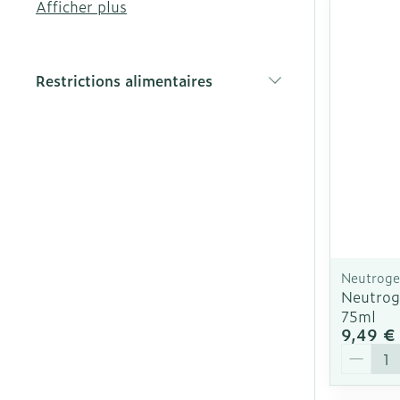
Afficher plus
Déodorants
Afficher plus
Diagnostique
Soins du visa
Restrictions alimentaires
Cheveux
filter
Piluliers et ac
Soins du visa
Taches de pig
Peau sensible
irritée
Neutrog
Neutrog
Peau mixte
75ml
9,49 €
Peau terne
Quantit
Afficher plus