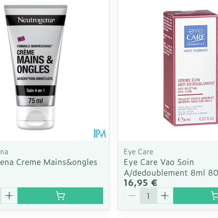
Eye-liners
Cheville et
s
Minceur
Homeopath
Bien-être 
ge
Mascaras
Afficher pl
Soin intim
Ombres à paupières
Massage
Afficher plus
cessoires
Masques chirurgique
Afficher pl
ge
Compléments
Répulsifs a
nutritionnels
mentation
 - peau
ena
Eye Care
ena Creme Mains&ongles
Eye Care Vao Soin
A/dedoublement 8ml 8
16,95 €
é
Quantité