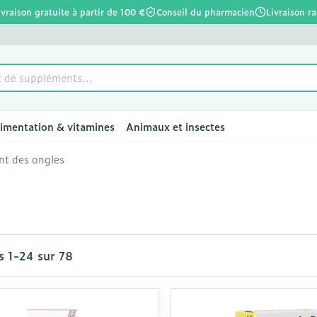
ivraison gratuite à partir de 100 €
Conseil du pharmacien
Livraison r
limentation & vitamines
Animaux et insectes
t des ongles
chevelu et
e
unettes
ro-
Soins du corps
Alimentation
Bébés
Prostate
Fleurs de Bach
Bas, collants et
Alimentation animale
Toux
Lèvres
Vitamines 
Enfants
Ménopaus
Huiles esse
Lingerie
Supplémen
Douleur et 
chaussettes
complémen
la catégorie Beauté, soins et hygiène
alimentair
 repas
aternité
lentilles
ûres
Bain et douche
Thé, Tisane, Infusion
Sucettes et accessoires
Chien
Toux sèche
Hydratant
Poux
Soutiens-g
bébés - en
êler les
Bas
es
1
-
24
sur
78
Ronflements
Muscles et 
ppétit
elles
Déodorants
Aliments pour bébés
Langes/couches
Chat
Toux grasse
Boutons de
Dents
Lingerie d
Vitamine 
biliaire et
Collants
 la catégorie Régime, alimentation & vitamines
s
ombinaisons
Problèmes cutanés, peau
Alimentation de sport
Dents
Autres animaux
Mix toux sèche - toux
Soins et h
Anti-oxyda
cuir chevelu
Chaussettes
irritée
grasse
îmés
aisses
Alimentation spécifique
Alimentation - lait
Vitamines 
es
Piles
Piluliers
Acides ami
ssement