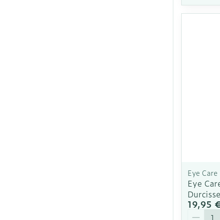
Eye Care
Eye Care
Durciss
19,95 
Quantit