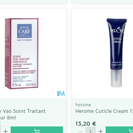
herome
 Vao Soint Traitant
Herome Cuticle Cream 
eur 8ml
€
13,20 €
é
Quantité