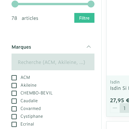
compléments
Afficher le sous-menu pour 
Produits coiff
Utilisez les touches fléchées gauche et droite pour
Afficher plus
Laxatifs
nutritionnels
Oligo-élémen
spray
Vitalité 50+
Chiens
78 articles
Filtre
Afficher plus
Afficher plus
Afficher le sous-menu pour 
Soins des che
Naturopathie
Afficher plus
Huiles végéta
Afficher le sous-menu pour
Soins à domic
Griffes et sab
Peau
Soins à domicile et
Marques
Piles
premiers soins
filter
Afficher le sous-menu pour 
Désinfecter
Bouche
Accessoires
Digestion
Mycoses
Animaux et insectes
Bouche sèche
Matériel stéri
Afficher le sous-menu pour 
Boutons de fi
Brosses à den
ACM
Pelage, peau 
antiviraux
Isdin
Médicaments
électriques
Akileine
plumage
Isdin Si
Afficher le sous-menu pour
Anti-prurigne
CHEMBO-BEVIL
Accessoires
27,95 
interdentaires 
Caudalie
Quantit
dentaire
Covarmed
Prothèses den
Cystiphane
Aérosolthérap
Ecrinal
oxygène
Jambes lourd
Afficher plus