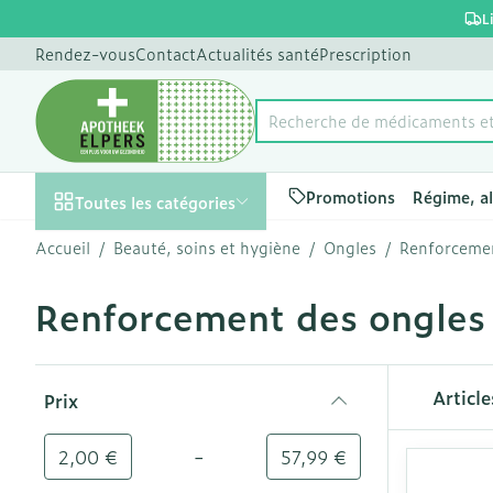
Aller au contenu
Diapositive 1 de 1
L
Rendez-vous
Contact
Actualités santé
Prescription
Recherche de médicaments
Rechercher
Promotions
Régime, a
Toutes les catégories
Accueil
/
Beauté, soins et hygiène
/
Ongles
/
Renforcemen
Promotions
Renforcement des ongles
Beauté, soins et
Soins du cuir 
Minceur
Grossesse
Mémoire
Aromathérapi
Lentilles et l
Insectes
Système gast
hygiène
des cheveux
intestinal
Afficher le sous-menu pour 
Substituts de
Lingerie de m
Diffuseur
Produits pour 
Soins des piq
Passer à la liste des produits
Peignes - dém
Antiacides
d'insectes
Articl
Prix
Régime, alimentation
Sexualité
Réducteur d'a
Allaitement
Huiles essenti
Lunettes
cheveux
filter
& vitamines
Foie, vésicule 
Anti Insectes
Afficher le sous-menu pour
Ventre plat
Soins du corp
Complexe - c
Irritation du 
pancréas
-
Valeur minimale
Valeur maximale
2,00 €
57,99 €
Pince tiques
- cheveux ab
Brûleurs de gr
Vitamines et
Jambes lourd
Grossesse et enfants
Nausées vomi