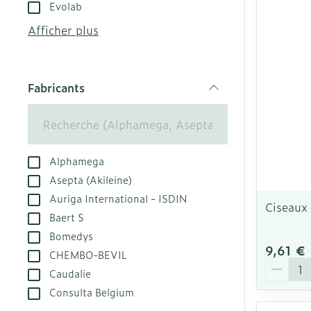
Evolab
appareils aéro
Tablettes
Afficher plus
Accessoires a
Crème, gel et
Pieds et jamb
Oxygène
Pieds secs, cal
Fabricants
crevasses
filter
Système respi
Ampoules
Callosités
Muscles et art
Alphamega
Cors
Asepta (Akileine)
Aiguilles et s
Afficher plus
Auriga International - ISDIN
Ciseaux
Infections
Seringues
Baert S
Bomedys
Solution injec
Spécifiquemen
9,61 €
CHEMBO-BEVIL
hommes
Aiguilles
Quantit
Caudalie
Poux
Aiguilles styl
Soins du corp
Consulta Belgium