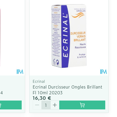
 pieds
ie
Médications diverses
intime
Tonic - lotion
us
e
Eau micellaire
Yeux
us
Afficher plus
nti-insectes
Senteur
Ecrinal
Ecrinal Durcisseur Ongles Brillant
04
Fl 10ml 20203
16,30 €
Quantité