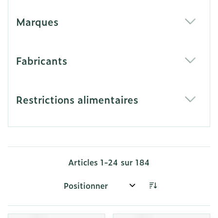
Marques
filter
Fabricants
filter
Restrictions alimentaires
filter
Articles
1
-
24
sur
184
Trier par: