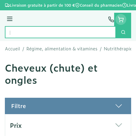
Aller au contenu
Livraison gratuite à partir de 100 €
Conseil du pharmacien
Livr
Menu
Cherc
Rechercher
Accueil
/
Régime, alimentation & vitamines
/
Nutrithérapie e
Cheveux (chute) et
ongles
Filtre
Passer à la liste des produits
Prix
filter