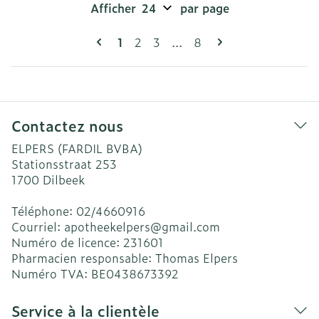
Afficher
par page
Pages
Vous lisez actuellement la page
Page
Page
Page
1
2
3
...
8
Contactez nous
ELPERS (FARDIL BVBA)
Stationsstraat 253
1700
Dilbeek
Téléphone:
02/4660916
Courriel:
apotheekelpers@
gmail.com
Numéro de licence:
231601
Pharmacien responsable:
Thomas Elpers
Numéro TVA:
BE0438673392
Service à la clientèle